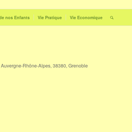
 de nos Enfants
Vie Pratique
Vie Economique
t, Auvergne-Rhône-Alpes, 38380, Grenoble
Outlook Live