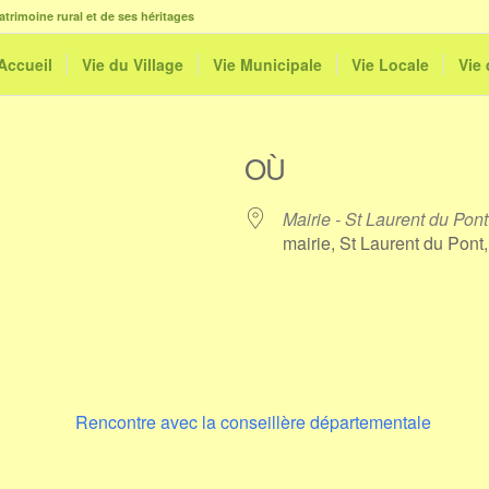
atrimoine rural et de ses héritages
Accueil
Vie du Village
Vie Municipale
Vie Locale
Vie
OÙ
Mairie - St Laurent du Pont
mairie, St Laurent du Pon
le
iCalendar
Office 365