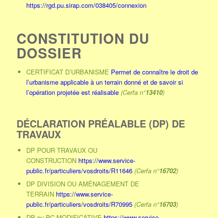
https://rgd.pu.sirap.com/038405/connexion
CONSTITUTION DU
DOSSIER
CERTIFICAT D’URBANISME
Permet de connaître le droit de
l’urbanisme applicable à un terrain donné et de savoir si
l’opération projetée est réalisable
(Cerfa n°
13410
)
DÉCLARATION PRÉALABLE (DP) DE
TRAVAUX
DP POUR TRAVAUX OU
CONSTRUCTION
https://www.service-
public.fr/particuliers/vosdroits/R11646
(Cerfa n°
16702
)
DP DIVISION OU AMÉNAGEMENT DE
TERRAIN
https://www.service-
public.fr/particuliers/vosdroits/R70995
(Cerfa n°
16703
)
DP ou PC MODIFICATIVE
https://www.service-