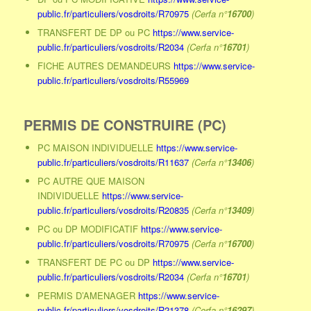
public.fr/particuliers/vosdroits/R70975
(Cerfa n°
16700
)
TRANSFERT DE DP ou PC
https://www.service-
public.fr/particuliers/vosdroits/R2034
(Cerfa n°
16701
)
FICHE AUTRES DEMANDEURS
https://www.service-
public.fr/particuliers/vosdroits/R55969
PERMIS DE CONSTRUIRE (PC)
PC MAISON INDIVIDUELLE
https://www.service-
public.fr/particuliers/vosdroits/R11637
(Cerfa n°
13406
)
PC AUTRE QUE MAISON
INDIVIDUELLE
https://www.service-
public.fr/particuliers/vosdroits/R20835
(Cerfa n°
13409
)
PC ou DP MODIFICATIF
https://www.service-
public.fr/particuliers/vosdroits/R70975
(Cerfa n°
16700
)
TRANSFERT DE PC ou DP
https://www.service-
public.fr/particuliers/vosdroits/R2034
(Cerfa n°
16701
)
PERMIS D’AMENAGER
https://www.service-
public.fr/particuliers/vosdroits/R21378
(Cerfa n°
16297
)