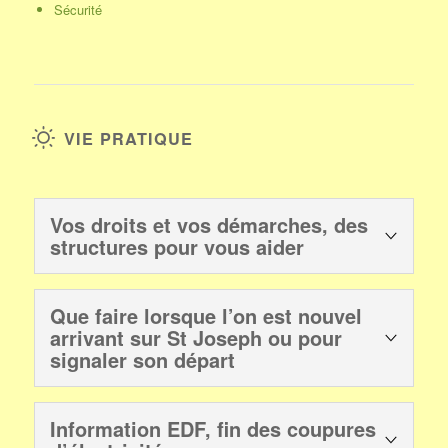
Sécurité
VIE PRATIQUE
Vos droits et vos démarches, des
structures pour vous aider
le conseil départemental d’accès au droit de l’Isère
est là
Que faire lorsque l’on est nouvel
pour
permettre à chacun de mieux connaître ses droits et
arrivant sur St Joseph ou pour
ses obligations
ainsi que
d’être conseillé et accompagné
signaler son départ
dans ses démarches juridiques
CDAD de l’Isère (38) – Conseil Départemental d’Accès au Droit
Lorsque vous arrivez sur la commune,
vous êtes priés de
cdad-isere@justice.fr
Information EDF, fin des coupures
vous signalez à la mairie de Saint Joseph de Rivière, service
Vos droits et vos démarches