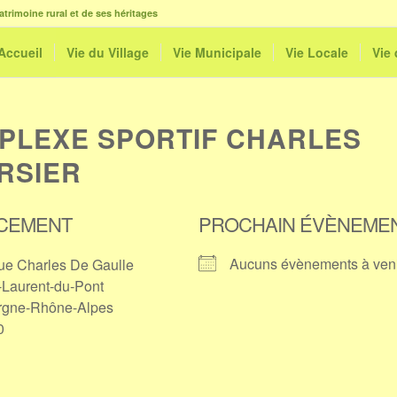
atrimoine rural et de ses héritages
Accueil
Vie du Village
Vie Municipale
Vie Locale
Vie
PLEXE SPORTIF CHARLES
RSIER
CEMENT
PROCHAIN ÉVÈNEME
Aucuns évènements à ven
e Charles De Gaulle
-Laurent-du-Pont
rgne-Rhône-Alpes
0