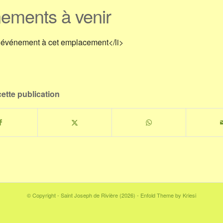
ements à venir
 événement à cet emplacement</li>
ette publication
© Copyright - Saint Joseph de Rivière (2026) -
Enfold Theme by Kriesi