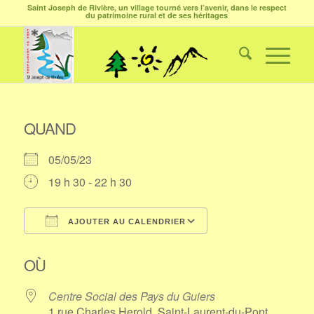
Saint Joseph de Rivière, un village tourné vers l’avenir, dans le respect
du patrimoine rural et de ses héritages
QUAND
05/05/23
19 h 30 - 22 h 30
AJOUTER AU CALENDRIER
Télécharger ICS
Calendrier Google
OÙ
Centre Social des Pays du Guiers
1 rue Charles Herold, Saint-Laurent-du-Pont,