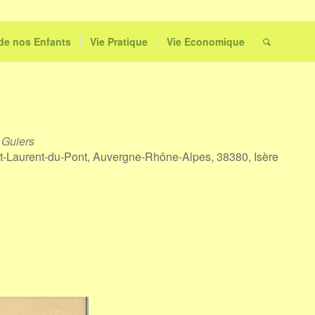
 de nos Enfants
Vie Pratique
Vie Economique
 Guiers
nt-Laurent-du-Pont, Auvergne-Rhône-Alpes, 38380, Isère
Outlook Live