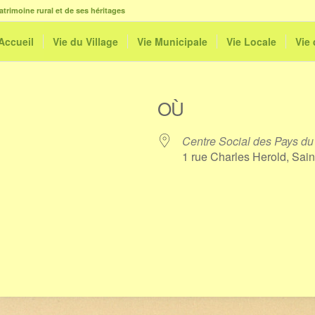
atrimoine rural et de ses héritages
Accueil
Vie du Village
Vie Municipale
Vie Locale
Vie
OÙ
Centre Social des Pays du
1 rue Charles Herold, Sai
le
iCalendar
Office 365