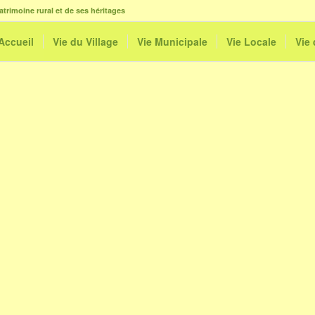
atrimoine rural et de ses héritages
Accueil
Vie du Village
Vie Municipale
Vie Locale
Vie
le
iCalendar
Office 365