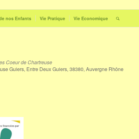
 de nos Enfants
Vie Pratique
Vie Economique
 Coeur de Chartreuse
reuse Guiers, Entre Deux Guiers, 38380, Auvergne Rhône
Outlook Live