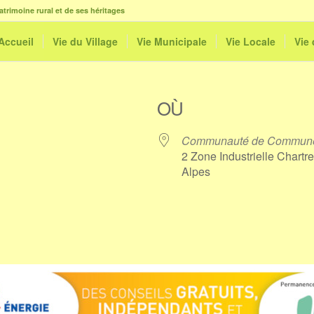
atrimoine rural et de ses héritages
Accueil
Vie du Village
Vie Municipale
Vie Locale
Vie
OÙ
Communauté de Communes
2 Zone Industrielle Chart
Alpes
le
iCalendar
Office 365