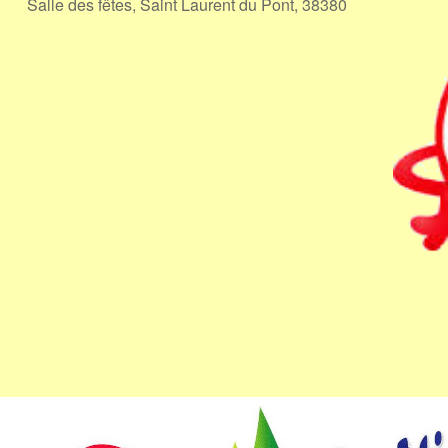
Salle des fêtes, Saint Laurent du Pont, 38380
le
iCalendar
Office 365