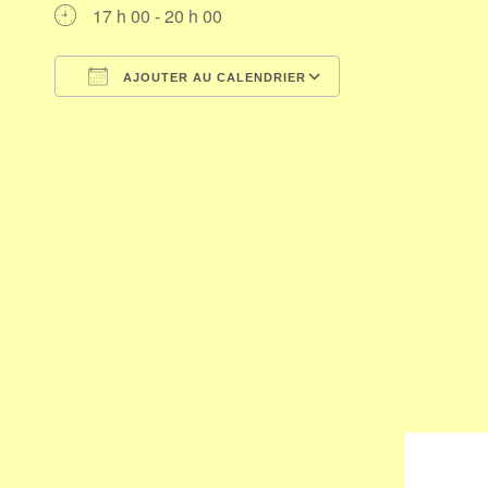
17 h 00 - 20 h 00
AJOUTER AU CALENDRIER
Télécharger ICS
Calendrier Goog