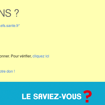
NS ?
efs.sante.fr”
onner. Pour vérifier,
cliquez ici
tre don !