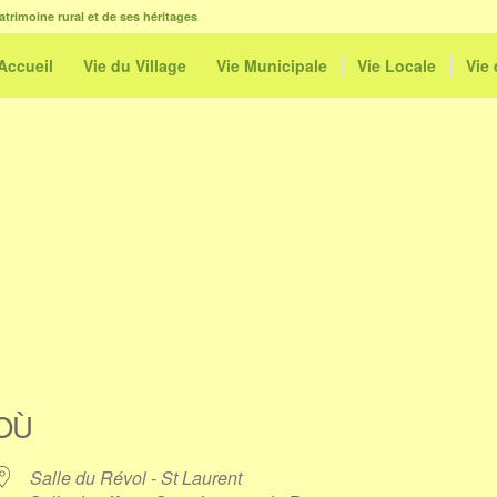
atrimoine rural et de ses héritages
Accueil
Vie du Village
Vie Municipale
Vie Locale
Vie
OÙ
Salle du Révol - St Laurent