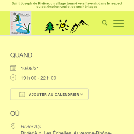
Saint Joseph de Rivière, un village tourné vers l’avenir, dans le respect
du patrimoine rural et de ses héritages
QUAND
10/08/21
19 h 00 - 22 h 00
AJOUTER AU CALENDRIER
Télécharger ICS
Calendrier Google
OÙ
Rivièr'Alp
Rivièr'Alp, Les Échelles, Auvergne-Rhône-