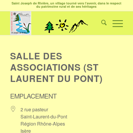
Saint Joseph de Rivière, un village tourné vers l’avenir, dans le respect
du patrimoine rural et de ses héritages
SALLE DES
ASSOCIATIONS (ST
LAURENT DU PONT)
EMPLACEMENT
2 rue pasteur
Saint-Laurent-du-Pont
Région Rhône-Alpes
Isère