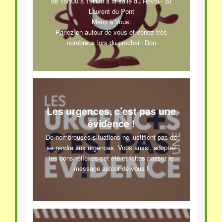
de 16H00 à 19H30 à la salle du Revol - St
Laurent du Pont
Merci à Vous.
Parlez en autour de vous et venez très
nombreux lors du prochain Don
Les urgences, c’est pas une
évidence !
De nombreuses situations ne justifient pas de
se rendre aux urgences. Vous aussi, adoptez
les bons réflexes cet été et faites passer le
message autour de vous !