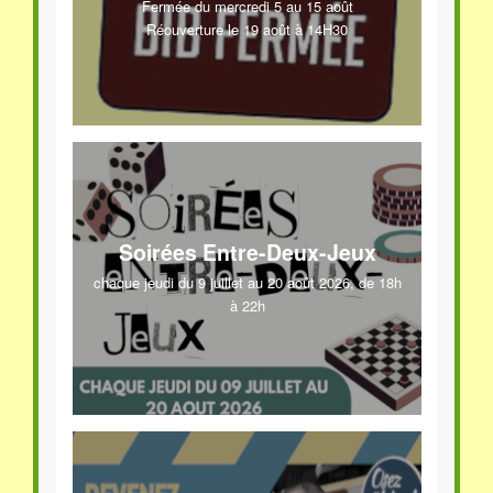
Fermée du mercredi 5 au 15 août
Réouverture le 19 août à 14H30
Soirées Entre-Deux-Jeux
chaque jeudi du 9 juillet au 20 août 2026, de 18h
à 22h