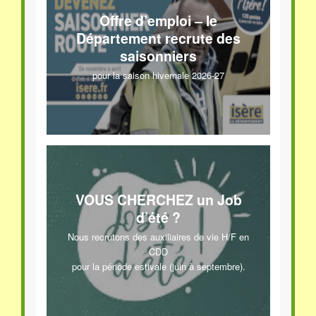
Offre d’emploi – le
Département recrute des
saisonniers
pour la saison hivernale 2026-27
VOUS CHERCHEZ un Job
d’été ?
Nous recrutons des auxiliaires de vie H/F en
CDD
pour la période estivale (juin à septembre).